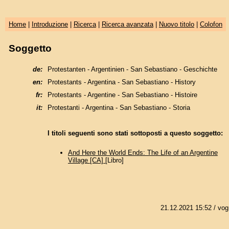
Home
|
Introduzione
|
Ricerca
|
Ricerca avanzata
|
Nuovo titolo
|
Colofon
Soggetto
de:
Protestanten - Argentinien - San Sebastiano - Geschichte
en:
Protestants - Argentina - San Sebastiano - History
fr:
Protestants - Argentine - San Sebastiano - Histoire
it:
Protestanti - Argentina - San Sebastiano - Storia
I titoli seguenti sono stati sottoposti a questo soggetto:
And Here the World Ends: The Life of an Argentine
Village [CA]
[Libro]
21.12.2021 15:52
/ vog