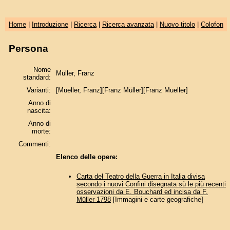
Home
|
Introduzione
|
Ricerca
|
Ricerca avanzata
|
Nuovo titolo
|
Colofon
Persona
Nome
Müller, Franz
standard:
Varianti:
[Mueller, Franz][Franz Müller][Franz Mueller]
Anno di
nascita:
Anno di
morte:
Commenti:
Elenco delle opere:
Carta del Teatro della Guerra in Italia divisa
secondo i nuovi Confini disegnata sù le più recenti
osservazioni da E. Bouchard ed incisa da F.
Müller 1798
[Immagini e carte geografiche]