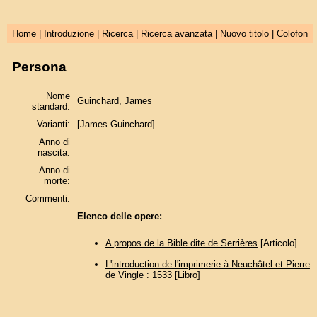
Home
|
Introduzione
|
Ricerca
|
Ricerca avanzata
|
Nuovo titolo
|
Colofon
Persona
Nome
Guinchard, James
standard:
Varianti:
[James Guinchard]
Anno di
nascita:
Anno di
morte:
Commenti:
Elenco delle opere:
A propos de la Bible dite de Serrières
[Articolo]
L'introduction de l'imprimerie à Neuchâtel et Pierre
de Vingle : 1533
[Libro]