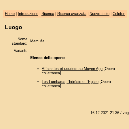
Home
|
Introduzione
|
Ricerca
|
Ricerca avanzata
|
Nuovo titolo
|
Colofon
Luogo
Nome
Mercuès
standard:
Varianti:
Elenco delle opere:
Affairistes et usuriers au Moyen Age
[Opera
collettanea]
Les Lombards, l'hérésie et l'Eglise
[Opera
collettanea]
16.12.2021 21:36
/ vog