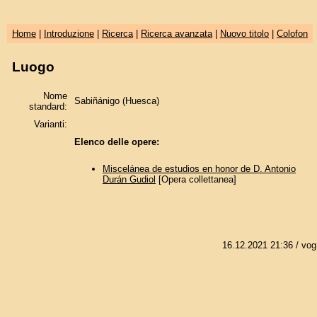
Home
|
Introduzione
|
Ricerca
|
Ricerca avanzata
|
Nuovo titolo
|
Colofon
Luogo
Nome
Sabiñánigo (Huesca)
standard:
Varianti:
Elenco delle opere:
Miscelánea de estudios en honor de D. Antonio
Durán Gudiol
[Opera collettanea]
16.12.2021 21:36
/ vog