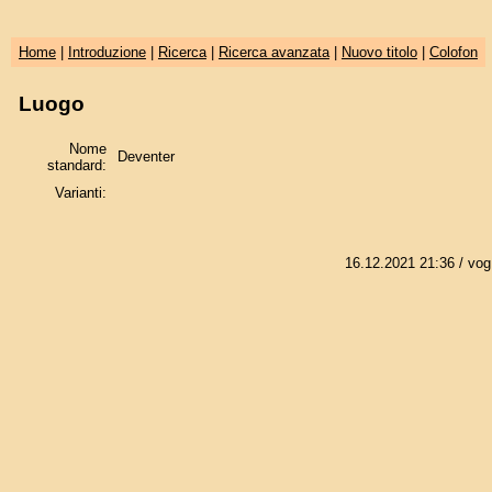
Home
|
Introduzione
|
Ricerca
|
Ricerca avanzata
|
Nuovo titolo
|
Colofon
Luogo
Nome
Deventer
standard:
Varianti:
16.12.2021 21:36
/ vog