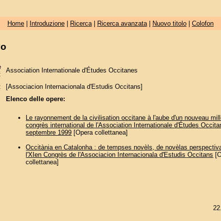
Home
|
Introduzione
|
Ricerca
|
Ricerca avanzata
|
Nuovo titolo
|
Colofon
vo
e
Association Internationale d'Études Occitanes
:
:
[Associacion Internacionala d'Estudis Occitans]
Elenco delle opere:
Le rayonnement de la civilisation occitane à l'aube d'un nouveau mill
congrès international de l'Association Internationale d'Études Occita
septembre 1999
[Opera collettanea]
Occitània en Catalonha : de tempses novèls, de novèlas perspectiv
l'XIen Congrès de l'Associacion Internacionala d'Estudis Occitans
[O
collettanea]
22