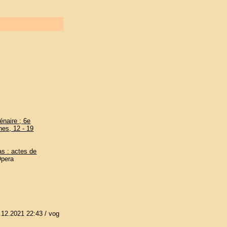
énaire ; 6e
nes, 12 - 19
as : actes de
pera
.12.2021 22:43
/ vog