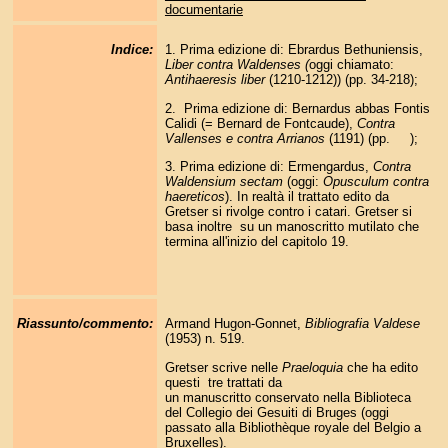
documentarie
Indice:
1. Prima edizione di: Ebrardus Bethuniensis,
Liber contra Waldenses (
oggi chiamato:
Antihaeresis liber
(1210-1212)) (pp. 34-218);
2. Prima edizione di: Bernardus abbas Fontis
Calidi (= Bernard de Fontcaude),
Contra
Vallenses e contra Arrianos
(1191) (pp. );
3. Prima edizione di: Ermengardus,
Contra
Waldensium sectam
(oggi:
Opusculum contra
haereticos
). In realtà il trattato edito da
Gretser si rivolge contro i catari. Gretser si
basa inoltre su un manoscritto mutilato che
termina all'inizio del capitolo 19.
Riassunto/commento:
Armand Hugon-Gonnet,
Bibliografia Valdese
(1953) n. 519.
Gretser scrive nelle
Praeloquia
che ha edito
questi tre trattati da
un manuscritto conservato nella Biblioteca
del Collegio dei Gesuiti di Bruges (oggi
passato alla Bibliothèque royale del Belgio a
Bruxelles).