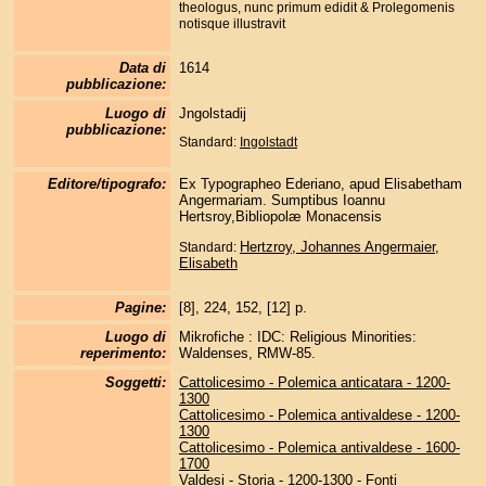
theologus, nunc primum edidit & Prolegomenis
notisque illustravit
Data di
1614
pubblicazione:
Luogo di
Jngolstadij
pubblicazione:
Standard:
Ingolstadt
Editore/tipografo:
Ex Typographeo Ederiano, apud Elisabetham
Angermariam. Sumptibus Ioannu
Hertsroy,Bibliopolæ Monacensis
Hertzroy, Johannes
Angermaier,
Standard:
Elisabeth
Pagine:
[8], 224, 152, [12] p.
Luogo di
Mikrofiche : IDC: Religious Minorities:
reperimento:
Waldenses, RMW-85.
Soggetti:
Cattolicesimo - Polemica anticatara - 1200-
1300
Cattolicesimo - Polemica antivaldese - 1200-
1300
Cattolicesimo - Polemica antivaldese - 1600-
1700
Valdesi - Storia - 1200-1300 - Fonti