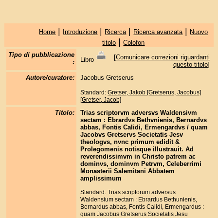
|
|
|
|
Home
Introduzione
Ricerca
Ricerca avanzata
Nuovo
|
titolo
Colofon
Tipo di pubblicazione
[
Comunicare correzioni riguardanti
Libro
:
questo titolo
]
Autore/curatore:
Jacobus Gretserus
Standard:
Gretser, Jakob [Gretserus, Jacobus]
[Gretser, Jacob]
Titolo:
Trias scriptorvm adversvs Waldensivm
sectam : Ebrardvs Bethvnienis, Bernardvs
abbas, Fontis Calidi, Ermengardvs / quam
Jacobvs Gretservs Societatis Jesv
theologvs, nvnc primum edidit &
Prolegomenis notisque illustrauit. Ad
reverendissimvm in Christo patrem ac
dominvs, dominvm Petrvm, Celeberrimi
Monasterii Salemitani Abbatem
amplissimum
Standard: Trias scriptorum adversus
Waldensium sectam : Ebrardus Bethunienis,
Bernardus abbas, Fontis Calidi, Ermengardus :
quam Jacobus Gretserus Societatis Jesu