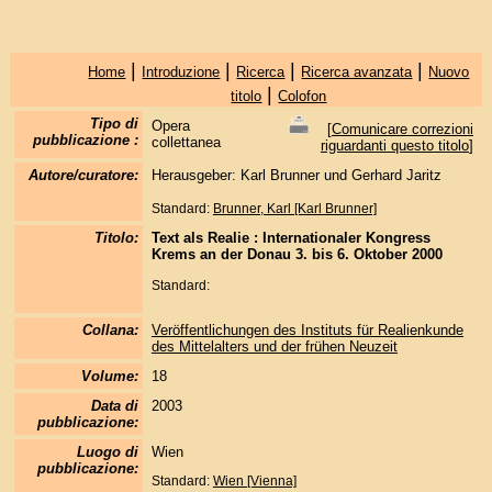
|
|
|
|
Home
Introduzione
Ricerca
Ricerca avanzata
Nuovo
|
titolo
Colofon
Tipo di
Opera
[
Comunicare correzioni
pubblicazione :
collettanea
riguardanti questo titolo
]
Autore/curatore:
Herausgeber: Karl Brunner und Gerhard Jaritz
Standard:
Brunner, Karl [Karl Brunner]
Titolo:
Text als Realie : Internationaler Kongress
Krems an der Donau 3. bis 6. Oktober 2000
Standard:
Collana:
Veröffentlichungen des Instituts für Realienkunde
des Mittelalters und der frühen Neuzeit
Volume:
18
Data di
2003
pubblicazione:
Luogo di
Wien
pubblicazione:
Standard:
Wien [Vienna]