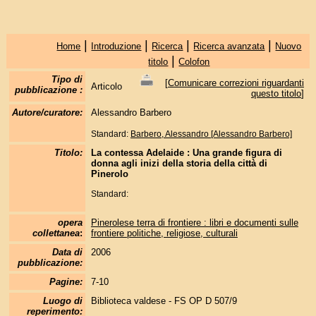
|
|
|
|
Home
Introduzione
Ricerca
Ricerca avanzata
Nuovo
|
titolo
Colofon
Tipo di
[
Comunicare correzioni riguardanti
Articolo
pubblicazione :
questo titolo
]
Autore/curatore:
Alessandro Barbero
Standard:
Barbero, Alessandro [Alessandro Barbero]
Titolo:
La contessa Adelaide : Una grande figura di
donna agli inizi della storia della città di
Pinerolo
Standard:
opera
Pinerolese terra di frontiere : libri e documenti sulle
collettanea
:
frontiere politiche, religiose, culturali
Data di
2006
pubblicazione:
Pagine:
7-10
Luogo di
Biblioteca valdese - FS OP D 507/9
reperimento: