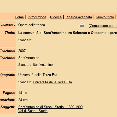
|
|
|
|
Home
Introduzione
Ricerca
Ricerca avanzata
Nuovo titolo
icazione :
Opera collettanea
[
Comunicare correzi
Titolo:
La comunità di Sant'Antonino tra Seicento e Ottocento : perco
Standard:
licazione:
2007
icazione:
Sant'Antonino
Standard:
Sant'Antonino
tipografo:
Università della Terza Età
Università della Terza Età
Standard:
Pagine:
141 p.
strazioni:
24 cm.
Soggetti:
Sant'Antonino di Susa - Storia - 1600-1900
Val di Susa - Storia