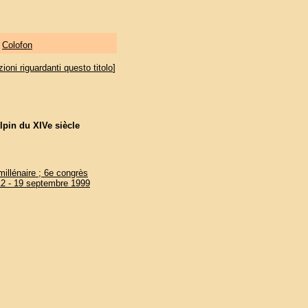
|
Colofon
oni riguardanti questo titolo
]
lpin du XIVe siècle
millénaire ; 6e congrès
 12 - 19 septembre 1999