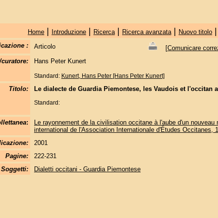
|
|
|
|
Home
Introduzione
Ricerca
Ricerca avanzata
Nuovo titolo
icazione :
Articolo
[
Comunicare correzi
/curatore:
Hans Peter Kunert
Standard:
Kunert, Hans Peter [Hans Peter Kunert]
Titolo:
Le dialecte de Guardia Piemontese, les Vaudois et l'occitan a
Standard:
llettanea
:
Le rayonnement de la civilisation occitane à l'aube d'un nouveau 
international de l'Association Internationale d'Études Occitanes,
licazione:
2001
Pagine:
222-231
Soggetti:
Dialetti occitani - Guardia Piemontese