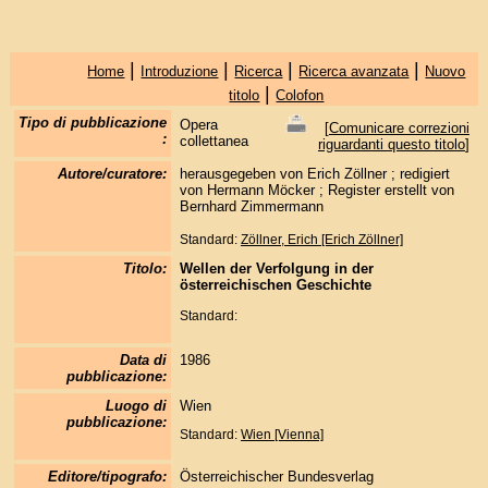
|
|
|
|
Home
Introduzione
Ricerca
Ricerca avanzata
Nuovo
|
titolo
Colofon
Tipo di pubblicazione
Opera
[
Comunicare correzioni
:
collettanea
riguardanti questo titolo
]
Autore/curatore:
herausgegeben von Erich Zöllner ; redigiert
von Hermann Möcker ; Register erstellt von
Bernhard Zimmermann
Standard:
Zöllner, Erich [Erich Zöllner]
Titolo:
Wellen der Verfolgung in der
österreichischen Geschichte
Standard:
Data di
1986
pubblicazione:
Luogo di
Wien
pubblicazione:
Standard:
Wien [Vienna]
Editore/tipografo:
Österreichischer Bundesverlag