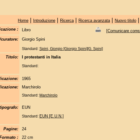
|
|
|
|
Home
Introduzione
Ricerca
Ricerca avanzata
Nuovo titolo
icazione :
Libro
[
Comunicare correzi
/curatore:
Giorgio Spini
Standard:
Spini, Giorgio [Giorgio Spini][G. Spini]
Titolo:
I protestanti in Italia
Standard:
licazione:
1965
icazione:
Marchirolo
Standard:
Marchirolo
tipografo:
EUN
EUN [E.U.N.]
Standard:
Pagine:
24
Formato :
22 cm