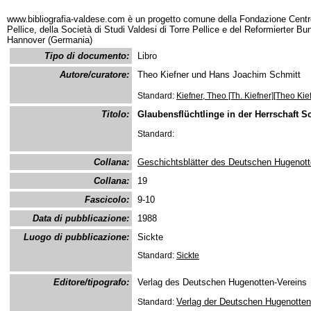
www.bibliografia-valdese.com è un progetto comune della Fondazione Centro
Pellice, della Società di Studi Valdesi di Torre Pellice e del Reformierter B
Hannover (Germania)
Tipo di documento:
Libro
Autore/curatore:
Theo Kiefner und Hans Joachim Schmitt
Standard:
Kiefner, Theo [Th. Kiefner][Theo Kie
Titolo:
Glaubensflüchtlinge in der Herrschaft 
Standard:
Collana:
Geschichtsblätter des Deutschen Hugenott
Collana:
19
Fascicolo:
9-10
Data di pubblicazione:
1988
Luogo di pubblicazione:
Sickte
Standard:
Sickte
Editore/tipografo:
Verlag des Deutschen Hugenotten-Vereins
Verlag der Deutschen Hugenotten
Standard: