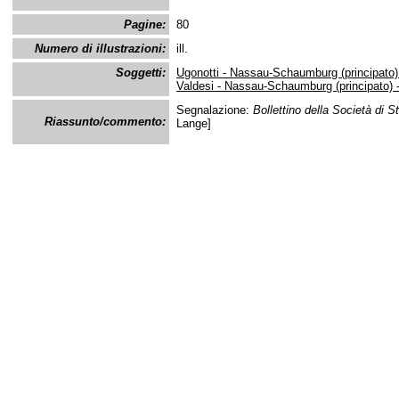
Pagine:
80
Numero di illustrazioni:
ill.
Soggetti:
Ugonotti - Nassau-Schaumburg (principato)
Valdesi - Nassau-Schaumburg (principato) 
Segnalazione:
Bollettino della Società di S
Riassunto/commento:
Lange]