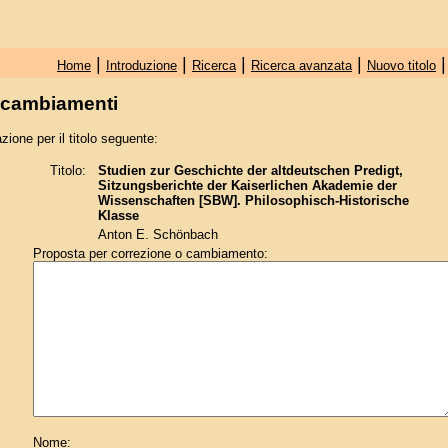
|
|
|
|
Home
Introduzione
Ricerca
Ricerca avanzata
Nuovo titolo
e cambiamenti
zione per il titolo seguente:
Titolo:
Studien zur Geschichte der altdeutschen Predigt,
Sitzungsberichte der Kaiserlichen Akademie der
Wissenschaften [SBW]. Philosophisch-Historische
Klasse
Anton E. Schönbach
Proposta per correzione o cambiamento:
Nome: